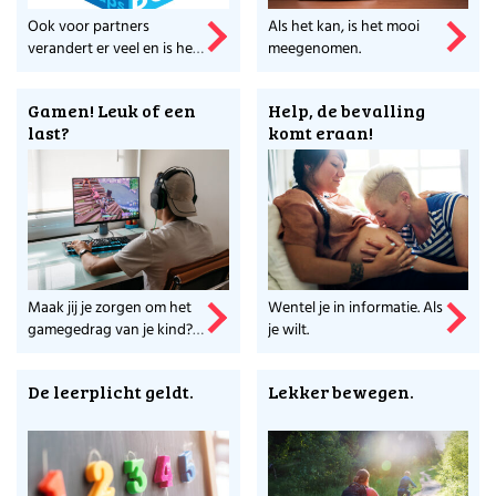
Ook voor partners
Als het kan, is het mooi
verandert er veel en is het
meegenomen.
goed om het gesprek op
de werkvloer te voeren, na
Gamen! Leuk of een
Help, de bevalling
te ...
last?
komt eraan!
Maak jij je zorgen om het
Wentel je in informatie. Als
gamegedrag van je kind?
je wilt.
Lees hier wat 'normaal' is.
De leerplicht geldt.
Lekker bewegen.