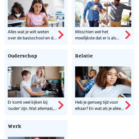
Alles wat je wilt weten
Misschien wel het
over de basisschool en de
moeilijkste dat er is als
Maak samen een ouderschapsplan
middelbare school, lees je
ouder, opvoeden. Meer
Ook als je al lang kinderen hebt.
hier.
weten?
Ouderschap
Relatie
Check de checklist
De Werken en Zorgen checklist heeft veel praktische tips
Meer weten over de makers van dit platform?
Er komt veel kijken bij
Heb je genoeg tijd voor
Ga naar Stichting Voor Werkende Ouders en ontdek wat
zij nog meer voor ouders doet.
'ouder' zijn. Wat allemaal,
elkaar? En wat als je alleen
lees je hier.
bent? Alles op een rijtje.
Werk