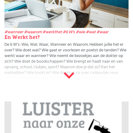
Huishouden
Kinderopvang
Onderwijs
Opvoeding
Ouderschap
#wanneer
#waarom
#werkthet
#6 W's
#wie
#wat
#waar
Veiligheid
En Werkt het?
Verlof
De 6 W’s: Wie, Wat. Waar, Wanneer en Waarom. Hebben jullie het er
Werk
over? Wie doet wat? Wie gaat er voorlezen en poetst de tanden? Wie
werkt waar en wanneer? Wie neemt de bezoekjes aan de dokter op
zich? Wie doet de boodschappen? Wie brengt en haalt naar en van
opvang, school, clubjes, sport? Waarom doe je dat zo? Kan het
makkelijker? Wie kookt er? Wie denkt er na over cadeautjes voor
andere kinderen? En de laatste W; Werkt het ook? Hoe zien jouw 6
W’s eruit?
De 6 W’s
De 6 W’s op een rij:
Wie
Wat
Waar