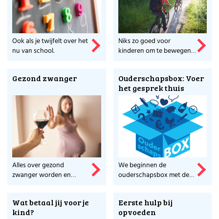
Ook als je twijfelt over het
Niks zo goed voor
nu van school.
kinderen om te bewegen.
Ontdek hoe en waarom.
Gezond zwanger
Ouderschapsbox: Voer
het gesprek thuis
Alles over gezond
We beginnen de
zwanger worden en
ouderschapsbox met de
blijven.
beste tip: Voer het
gesprek thuis met je
Wat betaal jij voor je
Eerste hulp bij
partner. Wie gaat wat
kind?
opvoeden
doen, waarom, ...