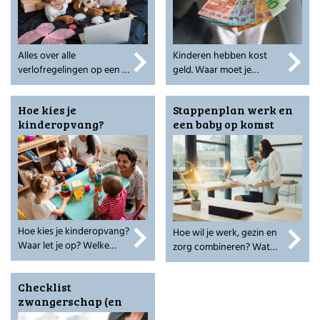
Alles over alle
Kinderen hebben kost
verlofregelingen op een rij
geld. Waar moet je
van geboorteverlof tot
opletten? Check het hier.
kortdurend zorgverlof als
Hoe kies je
Stappenplan werk en
je kind ziek is.
kinderopvang?
een baby op komst
Hoe kies je kinderopvang?
Hoe wil je werk, gezin en
Waar let je op? Welke
zorg combineren? Wat
vragen stel je? Lees het
heb je nodig? Dit
hier.
stappenplan helpt je.
Checklist
zwangerschap (en
werk)