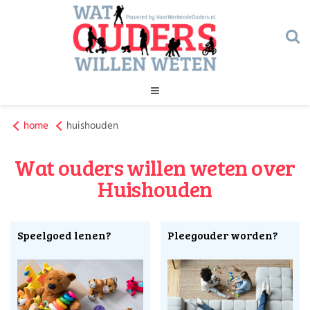
Huishouden
Kinderopvang
Onderwijs
Opvoeding
Ouderschap
Veiligheid
Verlof
home
huishouden
Werk
Geld
Wat ouders willen weten over
Gezondheid
Huishouden
Huishouden
Huishouden
Kinderopvang
Onderwijs
Opvoeding
Speelgoed lenen?
Pleegouder worden?
Ouderschap
Veiligheid
Verlof
Werk