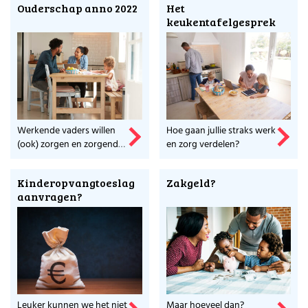
Ouderschap anno 2022
Het
partner. Wie gaat wat
keukentafelgesprek
doen, waarom, ...
Werkende vaders willen
Hoe gaan jullie straks werk
(ook) zorgen en zorgende
en zorg verdelen?
moeders willen (ook)
werken.
Kinderopvangtoeslag
Zakgeld?
aanvragen?
Leuker kunnen we het niet
Maar hoeveel dan?