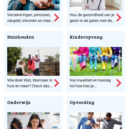
Verzekeringen, pensioen,
Hou de gezondheid van je
zakgeld, inkomen en meer
gezin in de gaten met deze
vind je hier.
tips en sites.
Huishouden
Kinderopvang
Wie doet Wat, Wanneer in
Van kwaliteit en toeslag
huis en meer? Check deze
tot hoe kies je
links.
kinderopvang. Alles
weten?
Onderwijs
Opvoeding