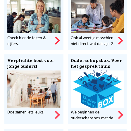
Check hier de feiten &
Ook al weet je misschien
cijfers.
niet direct wat dat zijn. Ze
zijn essentieel voor een
brugpieper. Meer weten?
Verplichte kost voor
Ouderschapsbox: Voer
jonge ouders!
het gesprek thuis
Doe samen iets leuks.
We beginnen de
ouderschapsbox met de
beste tip: Voer het
gesprek thuis met je