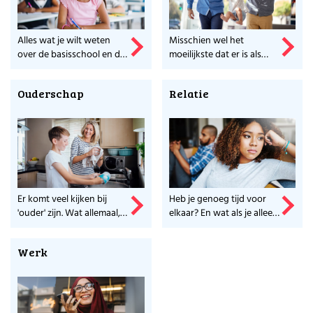
Alles wat je wilt weten
Misschien wel het
over de basisschool en de
moeilijkste dat er is als
middelbare school, lees je
ouder, opvoeden. Meer
hier.
weten?
Ouderschap
Relatie
Er komt veel kijken bij
Heb je genoeg tijd voor
'ouder' zijn. Wat allemaal,
elkaar? En wat als je alleen
lees je hier.
bent? Alles op een rijtje.
Werk