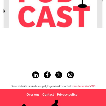
Deze website is mede mogelijk gemaakt door het
ministerie van VWS
Over ons
Contact
Privacy policy