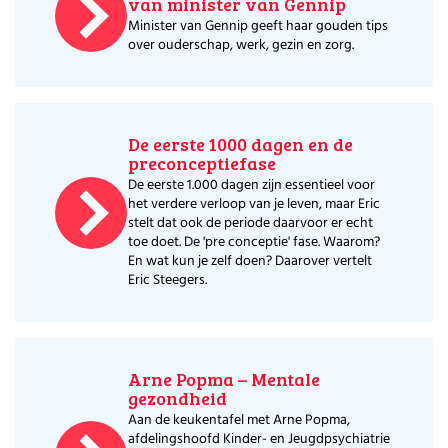
Huishouden
van minister van Gennip
Kinderopvang
Minister van Gennip geeft haar gouden tips
over ouderschap, werk, gezin en zorg.
Onderwijs
Opvoeding
Ouderschap
Veiligheid
De eerste 1000 dagen en de
Verlof
preconceptiefase
Werk
De eerste 1.000 dagen zijn essentieel voor
het verdere verloop van je leven, maar Eric
stelt dat ook de periode daarvoor er echt
toe doet. De 'pre conceptie' fase. Waarom?
En wat kun je zelf doen? Daarover vertelt
Eric Steegers.
Arne Popma – Mentale
gezondheid
Aan de keukentafel met Arne Popma,
afdelingshoofd Kinder- en Jeugdpsychiatrie