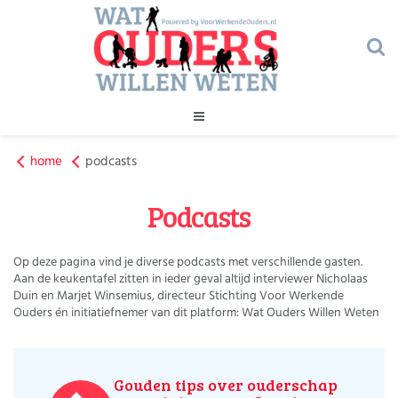
Geld
home
podcasts
Gezondheid
Huishouden
Podcasts
Kinderopvang
Onderwijs
Onderwijs
Opvoeding
Op deze pagina vind je diverse podcasts met verschillende gasten.
Ouderschap
Aan de keukentafel zitten in ieder geval altijd interviewer Nicholaas
Veiligheid
Duin en Marjet Winsemius, directeur Stichting Voor Werkende
Verlof
Ouders én initiatiefnemer van dit platform: Wat Ouders Willen Weten
Werk
Geld
Gezondheid
Gouden tips over ouderschap