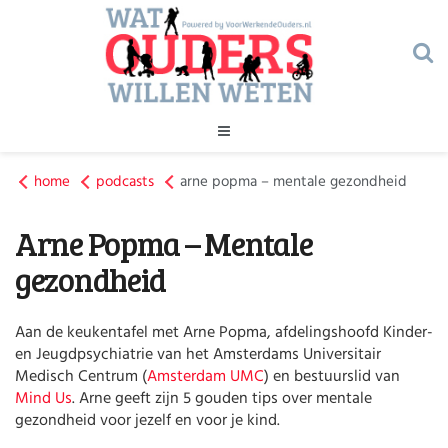
Geld
home
podcasts
Gezondheid
arne popma – mentale gezondheid
Huishouden
Arne Popma – Mentale
Kinderopvang
Onderwijs
Onderwijs
gezondheid
Opvoeding
Ouderschap
Veiligheid
Aan de keukentafel met Arne Popma, afdelingshoofd Kinder-
Verlof
en Jeugdpsychiatrie van het Amsterdams Universitair
Werk
Medisch Centrum (
Amsterdam UMC
) en bestuurslid van
Mind Us
. Arne geeft zijn 5 gouden tips over mentale
Geld
gezondheid voor jezelf en voor je kind.
Gezondheid