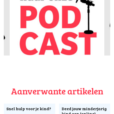
Aanverwante artikelen
Snel hulp voor je kind?
Deed jouw minderjarig
kind een (online)