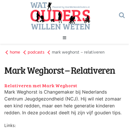
Geld
home
podcasts
Gezondheid
mark weghorst – relativeren
Huishouden
Mark Weghorst – Relativeren
Kinderopvang
Onderwijs
Onderwijs
Opvoeding
Relativeren met Mark Weghorst
Ouderschap
Mark Weghorst is Changemaker bij Nederlands
Veiligheid
Centrum Jeugdgezondheid (NCJ). Hij wil niet zomaar
Verlof
een kind redden, maar een hele generatie kinderen
Werk
redden. In deze podcast deelt hij zijn vijf gouden tips.
Geld
Gezondheid
Links: