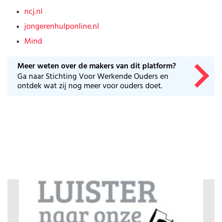
Huishouden
Kinderopvang
ncj.nl
Onderwijs
jongerenhulponline.nl
Opvoeding
Mind
Ouderschap
Veiligheid
Meer weten over de makers van dit platform?
Verlof
Ga naar Stichting Voor Werkende Ouders en
Werk
ontdek wat zij nog meer voor ouders doet.