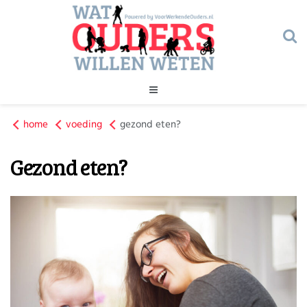
Geld
home
voeding
gezond eten?
Gezondheid
Huishouden
Gezond eten?
Kinderopvang
Onderwijs
Onderwijs
Opvoeding
Ouderschap
Veiligheid
Verlof
Werk
Geld
Gezondheid