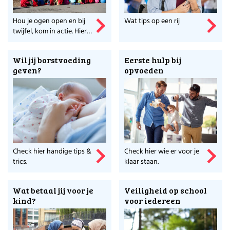
jaar)?
Check de betrouwbare info & tips van het
Hou je ogen open en bij
Wat tips op een rij
Voedingscentrum.
twijfel, kom in actie. Hier
lees je hoe.
Meer weten over de makers van dit platform?
Wil jij borstvoeding
Eerste hulp bij
Ga naar Stichting Voor Werkende Ouders en
geven?
opvoeden
ontdek wat zij nog meer voor ouders doet.
Check hier handige tips &
Check hier wie er voor je
trics.
klaar staan.
Wat betaal jij voor je
Veiligheid op school
kind?
voor iedereen