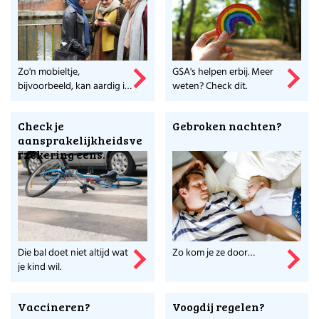
Zo'n mobieltje,
GSA's helpen erbij. Meer
bijvoorbeeld, kan aardig in
weten? Check dit.
de papieren lopen.
Check je
Gebroken nachten?
aansprakelijkheidsve
rzekering eens.
Die bal doet niet altijd wat
Zo kom je ze door…
je kind wil.
Vaccineren?
Voogdij regelen?