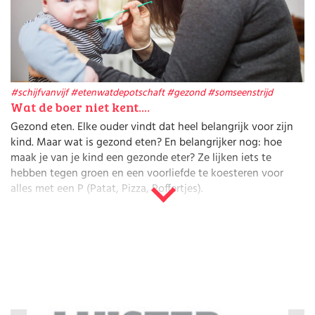
Huishouden
Kinderopvang
Onderwijs
Opvoeding
Ouderschap
Veiligheid
#schijfvanvijf
#etenwatdepotschaft
#gezond
#somseenstrijd
Verlof
Wat de boer niet kent....
Werk
Gezond eten. Elke ouder vindt dat heel belangrijk voor zijn
kind. Maar wat is gezond eten? En belangrijker nog: hoe
maak je van je kind een gezonde eter? Ze lijken iets te
hebben tegen groen en een voorliefde te koesteren voor
alles met een P (Patat, Pizza, Poffertjes).
Aan tafel met gezond eten
Gezond eten is belangrijk en vaak ook heel erg lekker. Maar
in menig gezin heerst een hele andere sfeer. Wat doe je, als
het avondeten met je kind elke keer een gebed zonder end
lijkt? Elke ouder heeft zo zijn eigen aanpak en regels als het
om eten gaat. Teveel snoepen, geen fruit lusten, altijd met
lange tanden aan tafel of juist altijd meer willen. Mak hier