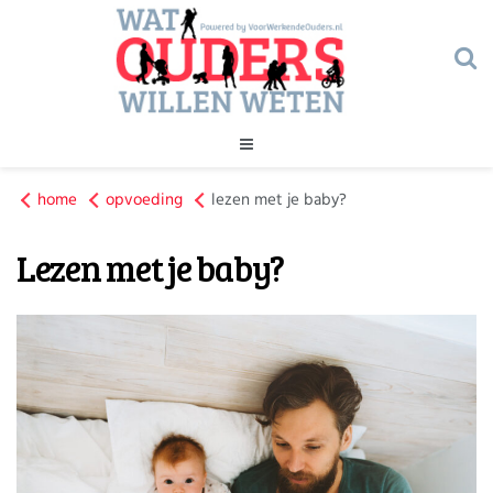
Geld
home
opvoeding
Gezondheid
lezen met je baby?
Huishouden
Lezen met je baby?
Kinderopvang
Onderwijs
Onderwijs
Opvoeding
Ouderschap
Veiligheid
Verlof
Werk
Geld
Gezondheid