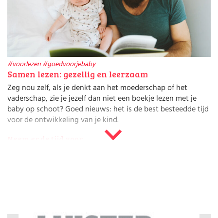
Huishouden
Kinderopvang
Onderwijs
Opvoeding
Ouderschap
Veiligheid
#voorlezen
#goedvoorjebaby
Verlof
Samen lezen: gezellig en leerzaam
Werk
Zeg nou zelf, als je denkt aan het moederschap of het
vaderschap, zie je jezelf dan niet een boekje lezen met je
baby op schoot? Goed nieuws: het is de best besteedde tijd
voor de ontwikkeling van je kind.
Neem er de tijd voor
Samen kletsen, verhaaltjes vertellen, naar plaatjes kijken is
niet alleen knus en gezellig, kinderen die als baby veel zijn
voorgelezen, zijn later ook beter in taal. Je kunt dus niet
vroeg genoeg beginnen met voorlezen. Dat kinderen door
voorlezen beter worden in taal, is een geweldig voordeel
voor de toekomst. Maar lezen met je baby heeft gelukkig
ook nu al voordelen. Het bouwt bijvoorbeeld een