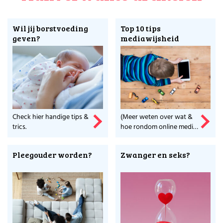
Meer weten over de makers van dit platform?
Ga naar Stichting Voor Werkende Ouders en
Wil jij borstvoeding
Top 10 tips
ontdek wat zij nog meer voor ouders doet.
geven?
mediawijsheid
Check hier handige tips &
(Meer weten over wat &
trics.
hoe rondom online media
en schermtijd geeft rust.)
Pleegouder worden?
Zwanger en seks?