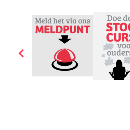
van WomenInc kan je bi
hebben hoeveel pensioe
uit elkaar gaat dan kan
zwangere of jonge moe
Bovendien, ook als je g
Meer weten?
Andere handige sites zi
hoeveel geld je eigenli
het geldplan pensioen. 
Doe de Pensioen Schi
Met de Pensioen Schi
I love Pensioen
Hou jij ook van je p