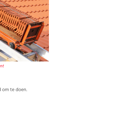
nt
ed om te doen.
oen.
Het stappenplan