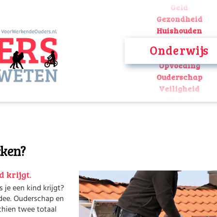
Geld
Gezondheid
Huishouden
Kinderopvang
Onderwijs
Onderwijs
Opvoeding
Ouderschap
Veiligheid
Verlof
Werk
Geld
Gezondheid
cken?
Huishouden
Kinderopvang
Onderwijs
d krijgt.
Opvoeding
 je een kind krijgt?
Ouderschap
idee. Ouderschap en
Veiligheid
chien twee totaal
Verlof