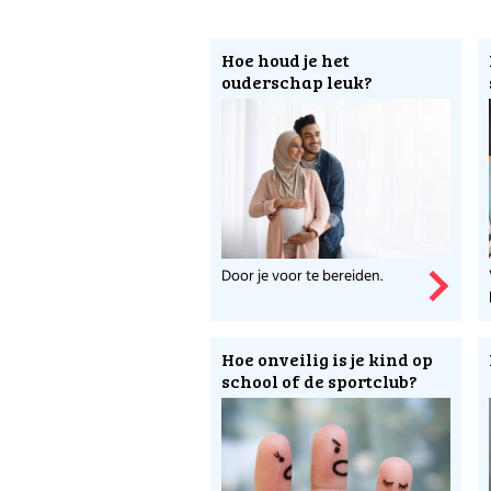
Hoe werkt een wer
Hoe houd je het
Weet wat het versch
ouderschap leuk?
Meer weten over de
Ga naar Stichting V
Door je voor te bereiden.
Hoe onveilig is je kind op
school of de sportclub?