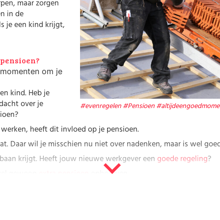
rpen, maar zorgen
Werk
én in de
 je een kind krijgt,
 pensioen?
e momenten om je
en kind. Heb je
dacht over je
#evenregelen
#Pensioen
#altijdeengoedmome
ioen?
 werken, heeft dit invloed op je pensioen.
gaat. Daar wil je misschien nu niet over nadenken, maar is wel go
 baan krijgt. Heeft jouw nieuwe werkgever een
goede regeling
?
 wel gewoon
extra pensioen
opbouwen.
e wel als
ZZP-er
.
en checken
 handige sites die je op weg helpen bij het checken van je pensi