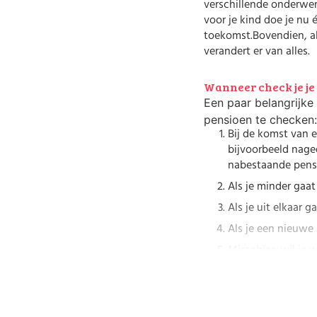
verschillende onderwe
voor je kind doe je nu 
toekomst.Bovendien, als
verandert er van alles.
Wanneer check je je
Een paar belangrijk
pensioen te checken:
Bij de komst van e
bijvoorbeeld nage
nabestaande pens
Als je minder gaat
Als je uit elkaar 
Als je een nieuwe
Misschien wil je
Misschien begin j
Vrouwen en pensio
We geven hier een paar