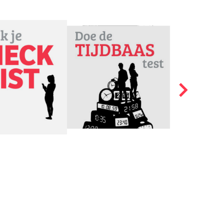
vrouwen geen idee
 maar stel dat je ooit
. Niet iets waar je als
telt voor twee.
t.
r informatie over
nsioenstarter of check
ist Werken en Zorgen.