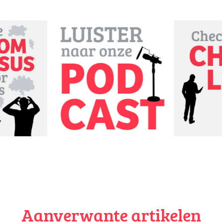
jvoorbeeld doen. Uit onderzoek blijkt namelijk dat vooral veel 
n ze hebben (opgebouwd). Misschien denk je , dat zie ik dan wel,
 dat wel eens het enige zijn dat je te besteden hebt op je oude dag
der per se aan wilt denken, maar goed: een gewaarschuwd mens 
ewoon bij elkaar blijft, is het fijn om te weten waar je aan toe ben
jn de site
Wijzer in Geldzaken
en
het Nibud
. Daar vind je ook mee
jk nodig hebt als je met pensioen gaat. En doe bijvoorbeeld de pe
Als je toch bezig bent, check dan ook gelijk onze speciale
Checkl
jf van Vijf.
jf van Vijf krijg je inzicht in je inkomsten en uitgaven
ensioen?
Aanverwante artikelen