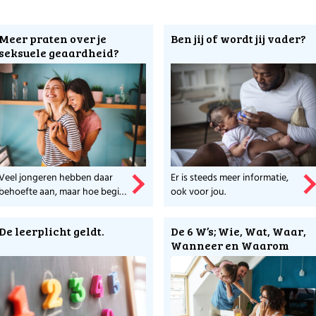
knemerspensioen?
Meer praten over je
Ben jij of wordt jij vader?
il is tussen de drie pensioensvormen?
seksuele geaardheid?
 makers van dit platform?
oor Werkende Ouders en ontdek wat zij nog meer voor ouders doe
Veel jongeren hebben daar
Er is steeds meer informatie,
behoefte aan, maar hoe begin
ook voor jou.
je zo'n gesprek?
De leerplicht geldt.
De 6 W’s; Wie, Wat, Waar,
Wanneer en Waarom