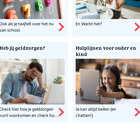
Ook als je twijfelt over het nu
En Werkt het?
van school.
Heb jij geldzorgen?
Hulplijnen voor ouder en
kind
Check hier hoe je geldzorgen
Je kan altijd bellen (en
kunt voorkomen en check hoe
chatten!).
fit je bent qua geld.