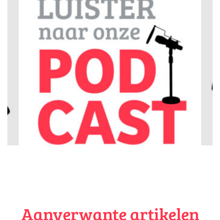
belangrijk of sport jouw kind liever individueel?
Alles over sport kiezen
In een team individueel, met sport kun je letterlijk en
figuurlijk alle kanten op. Daarom heeft
Allesoversport.nl
verschillende sportkeuzetests voor je op een rijtje gezet,
met ieder een andere invalshoek. Door middel van deze
sportkeuzetest komt je kind er in maximaal zes vragen
achter welke sport hij of zij leuk vindt. Er staan meer dan 80
sporten in het overzicht. Nadeel is dat je door één antwoord
meteen een hele reeks aan sporten uitsluit. Voordeel is dat
deze test ook geschikt is voor kinderen met autisme. Tip:
doe er een paar en doe ze samen met je kind!
Lichaamsbouw telt ook
Naast leuk en leerzaam is er trouwens ook nog zoiets als
lichaamsbouw
. Hoe je kind eruit ziet, welke bouw hij of zij
heeft kan mede bepalend zijn of je kind een beetje goed kan
worden in een sport. Niet dat dat belangrijk is perse, maar
het is wel handig om te weten. Dat kan teleurstellingen over
Aanverwante artikelen
die sport, of nog erger, al het sporten voorkomen.