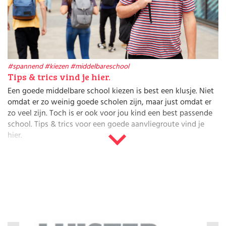
Huishouden
Kinderopvang
Onderwijs
Opvoeding
Ouderschap
Veiligheid
#spannend
#kiezen
#middelbareschool
Verlof
Tips & trics vind je hier.
Werk
Een goede middelbare school kiezen is best een klusje. Niet
omdat er zo weinig goede scholen zijn, maar just omdat er
zo veel zijn. Toch is er ook voor jou kind een best passende
school. Tips & trics voor een goede aanvliegroute vind je
hier.
Dé middelbare school kiezen
Een middelbare school kies je niet zomaar. En hoewel je kind
daar misschien al heel stellige ideeën over heeft (welke
school is dichtbij? Waar gaan mijn vriendjes heen?), kan een
brede blik teleurstellingen op termijn voorkomen. Bedenk –
even los van het verwachte niveau dat bij je kind past en
eventuele lotingen op ‘populaire’ scholen – wat jij zelf