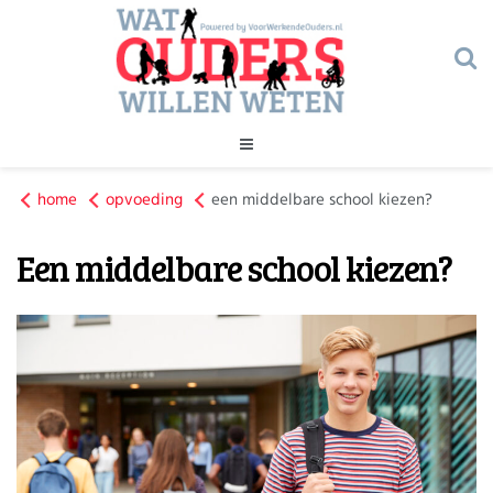
Geld
home
opvoeding
Gezondheid
een middelbare school kiezen?
Huishouden
Een middelbare school kiezen?
Kinderopvang
Onderwijs
Onderwijs
Opvoeding
Ouderschap
Veiligheid
Verlof
Werk
Geld
Gezondheid