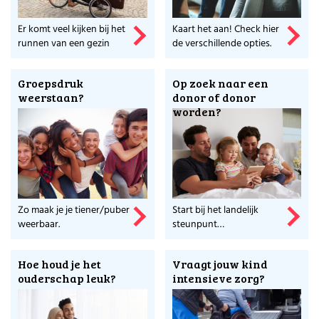
Als ze dan gaan, check wat erbij komt kijken.
Er komt veel kijken bij het
Kaart het aan! Check hier
runnen van een gezin
de verschillende opties.
Check de Top 10 Tips
Kijk ook naar de top tien tips over het kiezen van
Groepsdruk
Op zoek naar een
een middelbare school.
weerstaan?
donor of donor
worden?
Scholen op de kaart
Hier vind je zoveel informatie over alle scholen in
Nederland.
Meer weten over de makers van dit platform?
Ga naar Stichting Voor Werkende Ouders en
Zo maak je je tiener/puber
Start bij het landelijk
ontdek wat zij nog meer voor ouders doet.
weerbaar.
steunpunt
donorconceptie.
Hoe houd je het
Vraagt jouw kind
ouderschap leuk?
intensieve zorg?