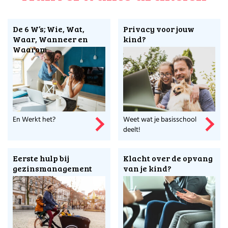
open dagen planner
. Wil je aan de keukentafel in gesprek
over de lastige keuze die voor jullie ligt? Gebruik
De 6 W’s; Wie, Wat,
Privacy voor jouw
bijvoorbeeld
deze tool
en/of onderstaande video. Naast een
Waar, Wanneer en
kind?
middelbare school kiezen, komt er helaas nog wel wat meer
Waarom
op je pad als je kind die oversteek maakt.
Check dit artikel
en doe er je voordeel mee.
En Werkt het?
Weet wat je basisschool
deelt!
Eerste hulp bij
Klacht over de opvang
gezinsmanagement
van je kind?
Naar de middelbare school