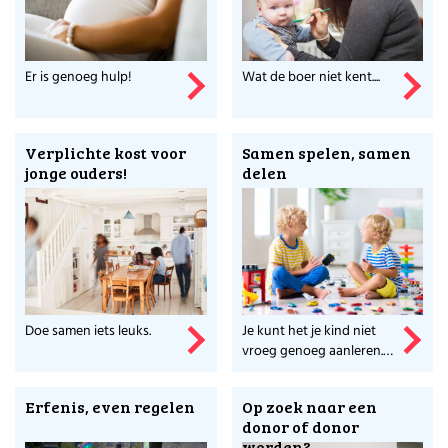
Ga naar Stichting Voor Werkende Ouders en
ontdek wat zij nog meer voor ouders doet.
Er is genoeg hulp!
Wat de boer niet kent....
Verplichte kost voor
Samen spelen, samen
jonge ouders!
delen
Doe samen iets leuks.
Je kunt het je kind niet
vroeg genoeg aanleren.
Maar hoe doe je dat?
Erfenis, even regelen
Op zoek naar een
donor of donor
worden?