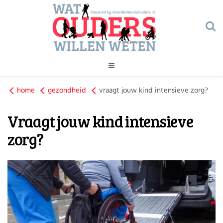
Geld
home
gezondheid
Gezondheid
vraagt jouw kind intensieve zorg?
Huishouden
Vraagt jouw kind intensieve
Kinderopvang
Onderwijs
Onderwijs
zorg?
Opvoeding
Ouderschap
Veiligheid
Verlof
Werk
Geld
Gezondheid