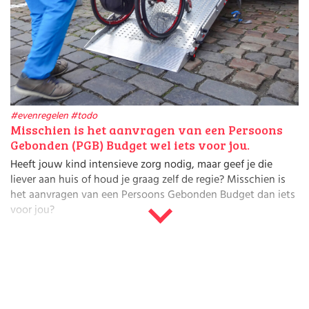
Huishouden
Kinderopvang
Onderwijs
Opvoeding
Ouderschap
Veiligheid
Verlof
Werk
#evenregelen
#todo
Misschien is het aanvragen van een Persoons
Gebonden (PGB) Budget wel iets voor jou.
Heeft jouw kind intensieve zorg nodig, maar geef je die
liever aan huis of houd je graag zelf de regie? Misschien is
het aanvragen van een Persoons Gebonden Budget dan iets
voor jou?
Een PGB aanvragen voor een hulpbehoefend kind doe je
bij
de Gemeente
. Check meer informatie hierover op he
t
platform opvoeden
of ga direct naar de Jeugdzorg instantie
in jouw regio of stel je vraag aan
MEE
. Om een PGB te
beheren moet je een administratie bijhouden en afspraken