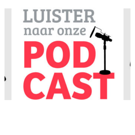
maken met zorgverleners die je in dienst neemt. Een PGB
geeft je dus meer regie om een en ander zelf te regelen,
maar het vraagt ook veel tijd en specifieke kennis om goed
te weten wat het beste is voor jouw kind. Wil je daar eens
over sparren neem dan contact op met MEE. Zij bieden
gratis
cliëntondersteuning
aan en kunnen hierover met jou
het gesprek aangaan en je adviseren.
Geef meer uit handen
Als je een kunt hebt dat intensieve zorg nodig heeft, kun je
ook kiezen voor
ZIN
(Zorg In Natura). Bij zorg in natura (ZIN)
krijg je zorg, begeleiding, hulpmiddelen of voorzieningen via
de gemeente of het zorgkantoor. De gemeente of het
zorgkantoor heeft een contract met zorginstellingen en
leveranciers en betaalt deze diensten dus voor jou. Er komt
geen eigen budget aan te pas zoals bij het PGB. Bij wie je
ZIN kunt aanvragen, is afhankelijk van welke zorg je kind
nodig heeft. Als het gaat om jeugdhulp of een WMO-
voorziening, kun je hiervoor terecht bij het gemeenteloket.
Gaat het om verzorging en verpleging thuis, dan loopt een
aanvraag via de thuiszorginstelling of zorgverzekeraar. Gaat