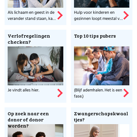
Als lichaam en geest in de
Hulp voor kinderen en
verander stand staan, kan
gezinnen loopt meestal via
dit van invloed zijn op de
de gemeente. Check hier
gezondheid.
snel een beknopt
Verlofregelingen
Top 10 tips pubers
overzicht.
checken?
Je vindt alles hier.
(Blijf ademhalen. Het is een
fase.)
Op zoek naar een
Zwangerschapskwaal
donor of donor
tjes?
worden?