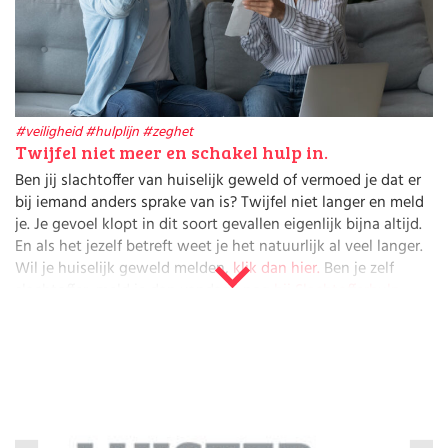
Huishouden
Kinderopvang
Onderwijs
Opvoeding
Ouderschap
Veiligheid
#veiligheid
#hulplijn
#zeghet
Verlof
Twijfel niet meer en schakel hulp in.
Werk
Ben jij slachtoffer van huiselijk geweld of vermoed je dat er
bij iemand anders sprake van is? Twijfel niet langer en meld
je. Je gevoel klopt in dit soort gevallen eigenlijk bijna altijd.
En als het jezelf betreft weet je het natuurlijk al veel langer.
Wil je huiselijk geweld melden,
klik dan hier.
Ben je zelf
slachtoffer, meld je dan vandaag nog
bij Slachtofferhulp
.
Deel je zorgen
Veilig Thuis is Veilig Thuis is het advies- en meldpunt voor
huiselijk geweld, kindermishandeling en
ouderenmishandeling. Voor jezelf, maar ook als je je zorgen
maakt over de veiligheid van iemand anders kun je een
beroep doen op Veilig Thuis; ook als professional. Of je nu