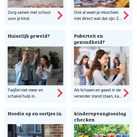
Zorg samen met school
Ook al weet je misschien
voor je kind.
niet direct wat dat zijn. Ze
zijn essentieel voor een
brugpieper. Meer weten?
Huiselijk geweld?
Puberteit en
gezondheid?
Twijfel niet meer en
Als lichaam en geest in de
schakel hulp in.
verander stand staan, kan
dit van invloed zijn op de
gezondheid.
Hoodie op en oortjes in.
kinderopvangtoeslag
checken