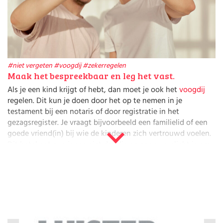
Huishouden
Kinderopvang
Onderwijs
Opvoeding
Ouderschap
Veiligheid
#niet vergeten
#voogdij
#zekerregelen
Verlof
Maak het bespreekbaar en leg het vast.
Werk
Als je een kind krijgt of hebt, dan moet je ook het
voogdij
regelen. Dit kun je doen door het op te nemen in je
testament bij een notaris of door registratie in het
gezagsregister. Je vraagt bijvoorbeeld een familielid of een
goede vriend(in) bij wie de kinderen zich vertrouwd voelen.
Dit betekent overigens niet dat die persoon verplicht is om
de voogdij op zich te nemen. In zo’n geval benoemt de
kinderrechter iemand anders. Ook als je geen voogd
benoemd hebt, zorgt de kinderrechter dat iemand de zorg
voor je kinderen op zich neemt. Meestal een familielid. Als er
niemand geschikt bevonden is, dan gaat je kind naar een
pleeggezin
. Belangrijk dus om hierover na te denken,
informatie in te winnen
en het vast te leggen.