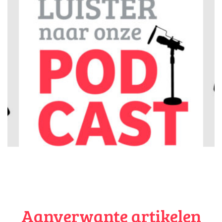
Vergeet ook niet om over je
erfenis
na te denken. Wie krijgt
wat?
Wie krijgt het gezag?
Wie wordt er voogd als ik kom te overlijden?
Meer weten over de makers van dit platform?
Ga naar Stichting Voor Werkende Ouders en
ontdek wat zij nog meer voor ouders doet.
Aanverwante artikelen