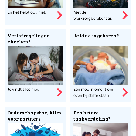
En het helpt ook niet.
Met de
werkzorgberekenaar
ontdek je wat 't je kost.
Verlofregelingen
Je kind is geboren?
checken?
Je vindt alles hier.
Een mooi moment om
even bij stil te staan
Ouderschapsbox; Alles
Een betere
voor partners
taakverdeling?