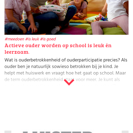
Huishouden
Kinderopvang
Onderwijs
Opvoeding
Ouderschap
Veiligheid
#meedoen
#is leuk
#is goed
Verlof
Actieve ouder worden op school is leuk én
Werk
leerzaam.
Wat is ouderbetrokkenheid of ouderparticipatie precies? Als
ouder ben je natuurlijk sowieso betrokken bij je kind. Je
helpt met huiswerk en vraagt hoe het gaat op school. Maar
de term ouderbetrokkenheid staat voor meer. Je kunt als
ouder ook een actievere rol spelen in en op de school?
Vormen van ouderbetrokkenheid
Er zijn
talloze manieren
om je in te zetten, thuis en op
school en in de kinderopvang. Onderzoek laat zien dat alle
ouders kunnen bijdragen aan betere onderwijsresultaten
van hun kind. Als je belangstelling toont voor wat jouw kind
op school leert, helpt dat enorm. Zoek naar een manier die