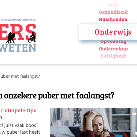
Geld
Gezondheid
Huishouden
Kinderopvang
Onderwijs
Onderwijs
Opvoeding
Ouderschap
Veiligheid
Verlof
Werk
puber met faalangst?
Geld
Gezondheid
en onzekere puber met faalangst?
Huishouden
Kinderopvang
Onderwijs
r simpele tips
Opvoeding
n.
Ouderschap
f juist vaak boos?
Veiligheid
uw puber last heeft
Verlof