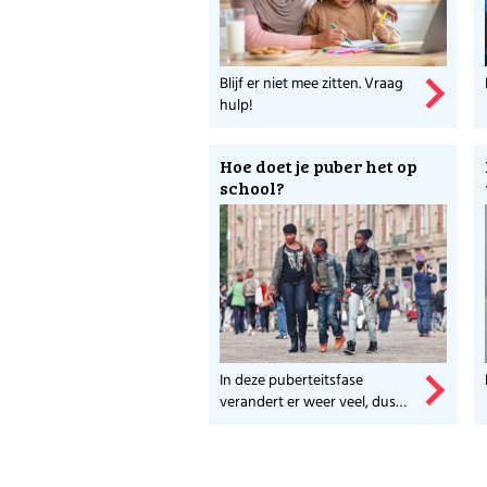
Meer weten over de
Blijf er niet mee zitten. Vraag
Ga naar Stichting V
hulp!
Hoe doet je puber het op
school?
In deze puberteitsfase
verandert er weer veel, dus
wees voorbereid.