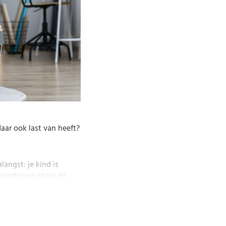
aar ook last van heeft?
langst: je kind is
 overdreven stoer en
een zichzelf
rdaad niet. Het kind
r deze negatieve