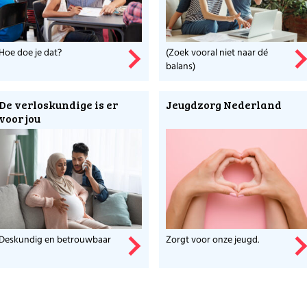
 makers van dit platform?
Hoe doe je dat?
(Zoek vooral niet naar dé
oor Werkende Ouders en ontdek wat zij nog meer voor ouders doe
balans)
De verloskundige is er
Jeugdzorg Nederland
voor jou
Deskundig en betrouwbaar
Zorgt voor onze jeugd.