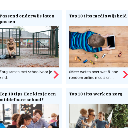
Passend onderwijs laten
Top 10 tips mediawijsheid
passen
Zorg samen met school voor je
(Meer weten over wat & hoe
kind.
rondom online media en
schermtijd geeft rust.)
Top 10 tips Hoe kies je een
Top 10 tips werk en zorg
middelbare school?
 puber met faalangst?
oor nuttige en betrouwbare tips.