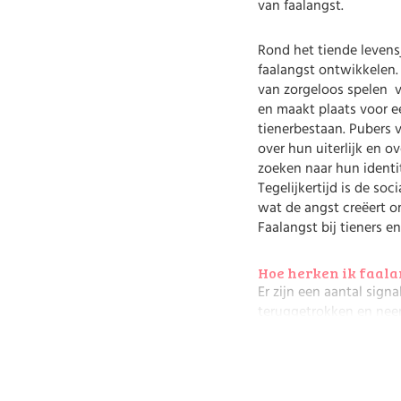
van faalangst.
Rond het tiende levens
faalangst ontwikkelen. 
van zorgeloos spelen 
en maakt plaats voor e
tienerbestaan. Pubers 
over hun uiterlijk en o
zoeken naar hun identit
Tegelijkertijd is de soc
wat de angst creëert om
Faalangst bij tieners 
Hoe herken ik faalan
Er zijn een aantal sign
teruggetrokken en neemt
hangt de clown uit, hee
versterkend effect in. 
denkt dan: zie je wel, 
faalangst gebruiken pub