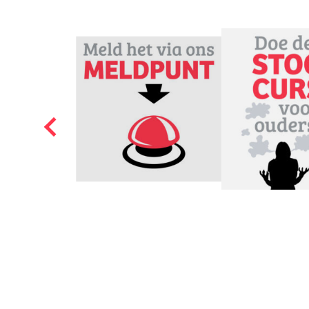
Maak faalangst bes
Wat kan je doen aan de 
wil helpen. Wijs je kind
op en heb oog voor de 
mag. Laat je kind veel 
puber om negatieve ge
helpen om tot rust te 
Check hier
wat je nog 
handige en snelle tips
huisarts. Die kan je ki
afdeling
in jouw Gemee
Heb jij behoefte aan 