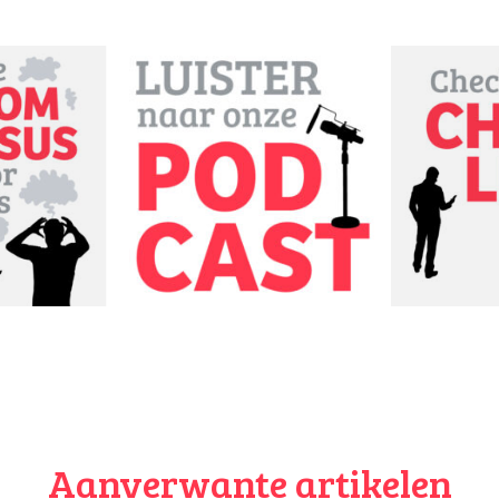
preekbaar
faalangst van jouw puber? Praat erover in je gezin. Toon begrip e
 erop dat het niet de enige is, maar veel mensen eronder leiden. St
talenten van je kind. Geef regelmatig complimenten en laat mer
dingen zelf doen en focus op het proces in plaats van op het result
dachten om te zetten in positieve. Ook mindfulness of ademhal
komen en meer zelfvertrouwen te krijgen.
meer kunt doen om je faalangstige puber te helpen of bekijk ond
 van Fiona. Heb je hulp nodig? Neem contact op met het zorgteam
nd doorverwijzen naar een gespecialiseerd bureau of de
JGZ (Jeug
nte.
meer tips rondom pubergedrag? Check onze
top 10 tips pubers.
Aanverwante artikelen