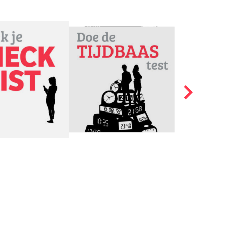
n laat voelen dat je
el je als ouder positief
ken dat fouten maken
aat. Help je tiener of
ingsoefeningen kunnen
erstaande video met
 op school of de
d Gezondheids Zorg)