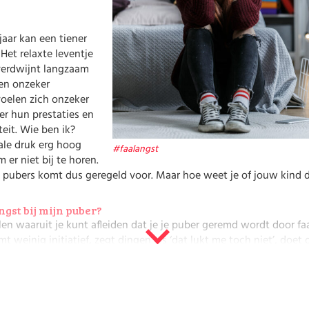
Werk
jaar kan een tiener
Het relaxte leventje
verdwijnt langzaam
en onzeker
voelen zich onzeker
ver hun prestaties en
eit. Wie ben ik?
iale druk erg hoog
#faalangst
 er niet bij te horen.
en pubers komt dus geregeld voor. Maar hoe weet je of jouw kind d
gst bij mijn puber?
alen waaruit je kunt afleiden dat je je puber geremd wordt door faa
 weinig initiatief, zegt dingen als ‘dat lukt me toch niet’, doet
ft lichamelijke klachten zoals buikpijn en hoofdpijn. Hier zit ook 
Door het idee dat het toch niet zal lukken, lukt het vaak ook inde
ik kan het niet. Die gedachte ondermijnt het zelfvertrouwen. Doo
ers de eigen capaciteiten niet optimaal en leren ze minder.