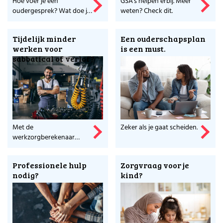
Hoe voer je een
GSA's helpen erbij. Meer
oudergesprek? Wat doe je
weten? Check dit.
wel, wat doe je niet? Een
paar makkelijke tips op
Tijdelijk minder
Een ouderschapsplan
een rij.
werken voor
is een must.
sabbatical of verlof?
Met de
Zeker als je gaat scheiden.
werkzorgberekenaar
ontdek je wat 't je kost.
Professionele hulp
Zorgvraag voor je
nodig?
kind?