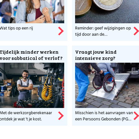
Wat tips op een rij
Reminder: geef wijzigingen op
tijd door aan de
Belastingdienst!
Tijdelijk minder werken
Vraagt jouw kind
voor sabbatical of verlof?
intensieve zorg?
Met de werkzorgberekenaar
Misschien is het aanvragen van
ontdek je wat 't je kost.
een Persoons Gebonden (PGB)
Budget wel iets voor jou.