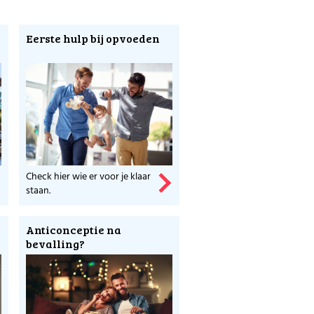
Eerste hulp bij opvoeden
at jullie je er beiden
s te gebruiken, maar
 hebt meer invloed dan
 wel doen, is echt niet
Check hier wie er voor je klaar
 helpen jouw regels
staan.
tige dingen te delen,
 samen dezelfde regels
Anticonceptie na
bevalling?
n