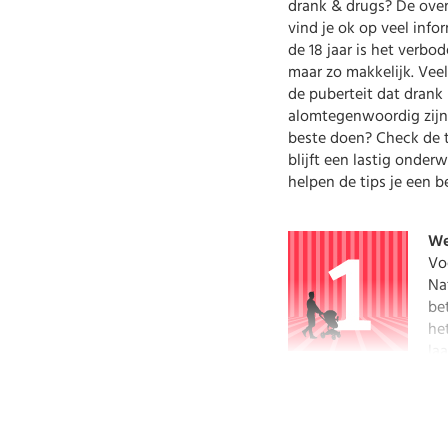
drank & drugs? De over
vind je ok op veel info
de 18 jaar is het verbo
maar zo makkelijk. Vee
de puberteit dat drank
alomtegenwoordig zijn.
beste doen? Check de t
blijft een lastig onder
helpen de tips je een b
We
Voe
Na
be
he
la
Geef zelf het goede vo
Ja zelf het goede voorb