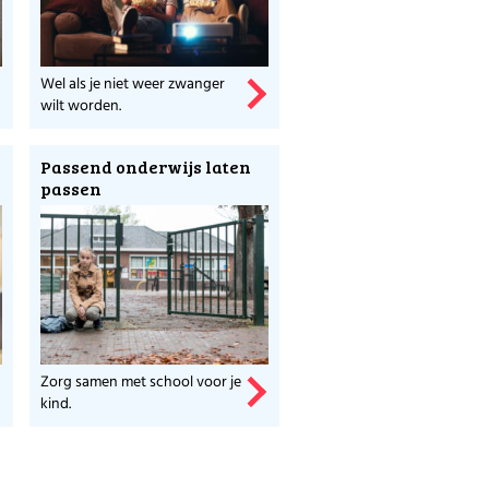
fs
Wel als je niet weer zwanger
wilt worden.
ein of in het park, zijn
 cool en toch dichtbij
Passend onderwijs laten
nderen ‘gezellig samen
passen
et te bezwijken onder
doen en gezellig
 zijn je een week later
isschien niet de
Zorg samen met school voor je
kind.
e
te