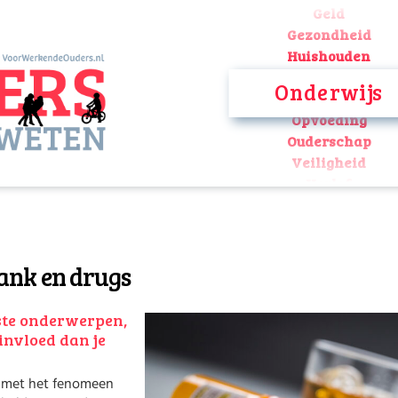
Geld
Gezondheid
Huishouden
Kinderopvang
Onderwijs
Onderwijs
Opvoeding
Ouderschap
Veiligheid
Verlof
Werk
Geld
Gezondheid
rank en drugs
Huishouden
Kinderopvang
Onderwijs
gste onderwerpen,
Opvoeding
invloed dan je
Ouderschap
Veiligheid
m met het fenomeen
Verlof