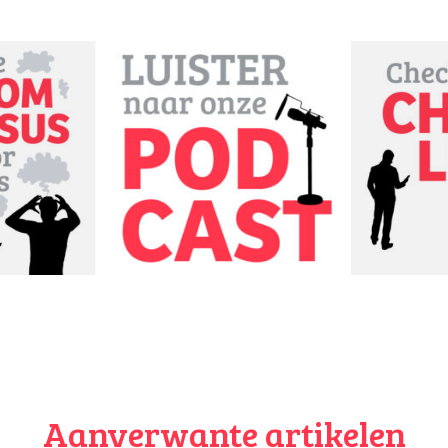
je partner bepalen. Als het alcohol betreft gaat ’t erom dat je
n de kinderen ‘met mate’ drinkt en alcohol niet koppelt aan dronke
hebben. In het geval van drugs spreekt het voor zich dat je niet
en bij zijn, maar ook dat je geen stoere verhalen ophangt over
d. Je mag best eerlijk zijn, als je kinderen er naar vragen, maar ma
ldenverhaal van.
formeer jezelf.
er het eerlijke gesprek over drank & drugs en
informeer jezelf
erov
rboden onder de 18? Wat zijn de schadelijke invloeden van drugs
derwerpen: door alcohol ga je dingen doen die je misschien niet w
 je teveel alcohol drinkt, ineens is het teveel en ben je heel erg 
coholvergiftiging (dit is echt anders bij jongeren dan bij volwasse
t drinken, kun je verslaafd raken, alcohol is schadelijk voor hers
dat die nog in ontwikkeling zijn (je kunt er zelfs dommer van wo
ncentratievermogen door krijgen). Maar bespreek niet alleen de na
rse het eerlijke gesprek. Je kan het best hebben over de aantrekk
rschil tussen gebruik en misbruik.
Aanverwante artikelen
.