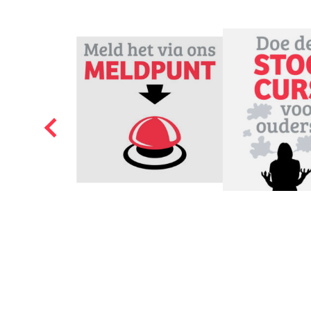
en eventueel samen met 
zeker in het bijzijn va
worden of het gezellig 
gebruikt waar de kinder
drugsgebruik in je jeug
er bij voorkeur geen he
In
Vo
ve
on
als
al
me
om
co
pe
ve
Haal niet teveel in huis