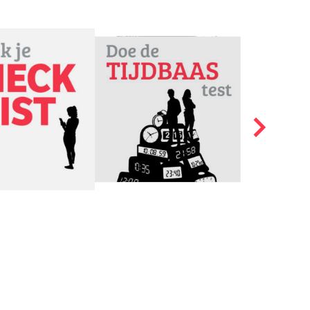
n
ak
er. Waarom is alcohol
? Bespreek de volgende
ilt, je merkt het niet
dronken of heb je een
nen), als je jong begint
enen van jongeren
rden of een slechter
delen, dat is niet
ingskracht ervan en het