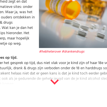
heid zegt en dat
Werk
rmatieve sites: onder
den. Maar ja, was het
l ouders ontdekken in
 & drugs
 Wat kan je dan het
ips hieronder. Het
werp, maar hopelijk
eetje op weg.
#hebheterover
#drankendrugs
es op tijd.
r het gesprek op tijd, dus niet vlak voor je kind zijn of haar 18e v
tuurlijk, drank & drugs zijn verboden onder de 18 en harddrugs s
tekent helaas niet dat er geen kans is dat je kind toch eerder gebr
t ook als je gedurende de gehele jeugd van de je kind alcohol sle
at komen.
orbeeld.
eeld geven is een lastige, want wat betekent dat? Dat moet je ze