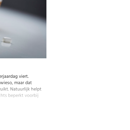
erjaardag viert.
owieso, maar dat
uikt. Natuurlijk helpt
chts beperkt voorbij
lf