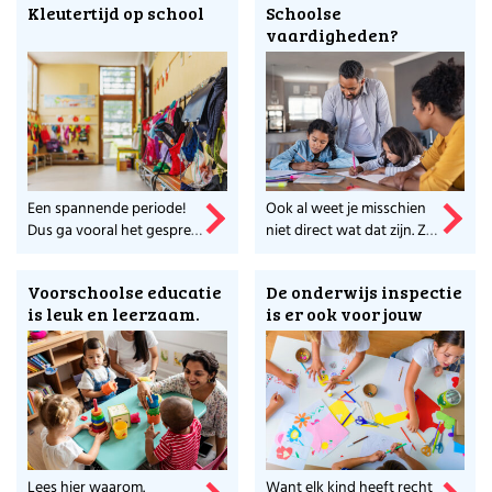
Kleutertijd op school
Schoolse
vaardigheden?
Een spannende periode!
Ook al weet je misschien
Dus ga vooral het gesprek
niet direct wat dat zijn. Ze
aan.
zijn essentieel voor een
brugpieper. Meer weten?
Voorschoolse educatie
De onderwijs inspectie
is leuk en leerzaam.
is er ook voor jouw
kind
Lees hier waarom.
Want elk kind heeft recht