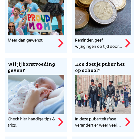
Meer dan gewenst.
Reminder: geef
wijzigingen op tijd door
aan de Belastingdienst!
Wil jij borstvoeding
Hoe doet je puber het
geven?
op school?
Check hier handige tips &
In deze puberteitsfase
trics.
verandert er weer veel,
dus wees voorbereid.