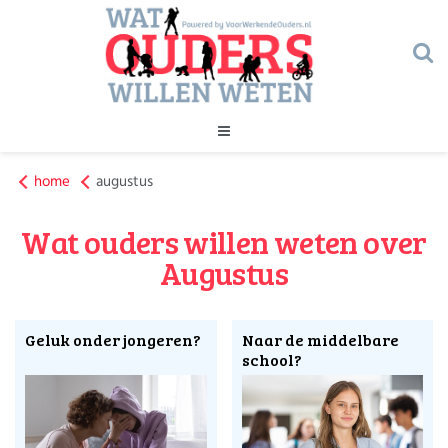
Geld
home
augustus
Gezondheid
Huishouden
Wat ouders willen weten over
Kinderopvang
Onderwijs
Onderwijs
Augustus
Opvoeding
Ouderschap
Veiligheid
Geluk onder jongeren?
Naar de middelbare
Verlof
school?
Werk
Geld
Gezondheid