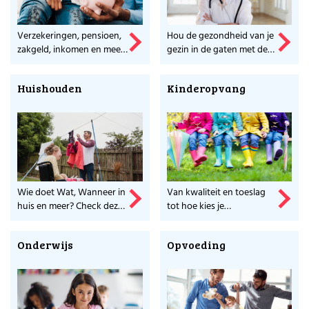
Verzekeringen, pensioen,
Hou de gezondheid van je
zakgeld, inkomen en meer
gezin in de gaten met deze
vind je hier.
tips en sites.
Huishouden
Kinderopvang
Wie doet Wat, Wanneer in
Van kwaliteit en toeslag
huis en meer? Check deze
tot hoe kies je
links.
kinderopvang. Alles
weten?
Onderwijs
Opvoeding