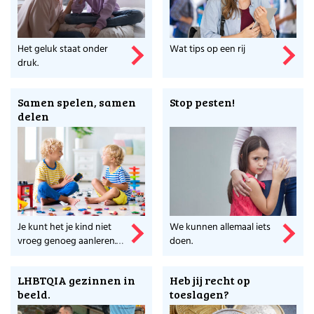
Huishouden
Kinderopvang
Onderwijs
Opvoeding
Het geluk staat onder
Wat tips op een rij
druk.
Ouderschap
Veiligheid
Verlof
Samen spelen, samen
Stop pesten!
delen
Werk
Je kunt het je kind niet
We kunnen allemaal iets
vroeg genoeg aanleren.
doen.
Maar hoe doe je dat?
LHBTQIA gezinnen in
Heb jij recht op
beeld.
toeslagen?