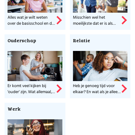
Alles wat je wilt weten
Misschien wel het
over de basisschool en de
moeilijkste dat er is als
middelbare school, lees je
ouder, opvoeden. Meer
hier.
weten?
Ouderschap
Relatie
Er komt veel kijken bij
Heb je genoeg tijd voor
'ouder' zijn. Wat allemaal,
elkaar? En wat als je alleen
lees je hier.
bent? Alles op een rijtje.
Werk