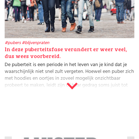
Huishouden
Kinderopvang
Onderwijs
Opvoeding
Ouderschap
Veiligheid
#pubers
#blijvenpraten
Verlof
In deze puberteitsfase verandert er weer veel,
Werk
dus wees voorbereid.
De puberteit is een periode in het leven van je kind dat je
waarschijnlijk niet snel zult vergeten. Hoewel een puber zich
met hoodies en oortjes in zoveel mogelijk onzichtbaar
probeert te maken, leidt zijn of haar gedrag soms juist tot
een overprikkeling bij ouders. En ook op school zijn
sommige pubers lastig en veel meer met elkaar bezig dan
met leren.
Puberbrein: werk in uitvoering
Een puberbrein is zo erg in ontwikkeling dat
puberexpert
Steven Pont
het ook wel ‘werk in uitvoering’ noemt. Oftewel
de puber ‘doet’ het even niet, maar ondertussen gaat leven