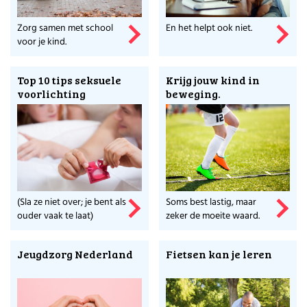
Check opvoeden.nl voor nuttige en betrouwbare
tips.
Zorg samen met school
En het helpt ook niet.
voor je kind.
Meer weten over de makers van dit platform?
Ga naar Stichting Voor Werkende Ouders en
Top 10 tips seksuele
Krijg jouw kind in
ontdek wat zij nog meer voor ouders doet.
voorlichting
beweging.
(Sla ze niet over; je bent als
Soms best lastig, maar
ouder vaak te laat)
zeker de moeite waard.
Jeugdzorg Nederland
Fietsen kan je leren