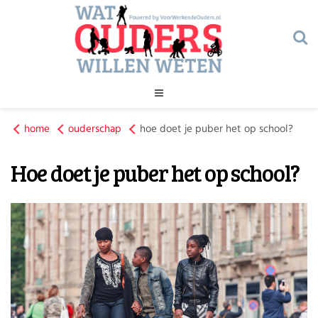
Geld
home
ouderschap
Gezondheid
hoe doet je puber het op school?
Huishouden
Hoe doet je puber het op school?
Kinderopvang
Onderwijs
Onderwijs
Opvoeding
Ouderschap
Veiligheid
Verlof
Werk
Geld
Gezondheid