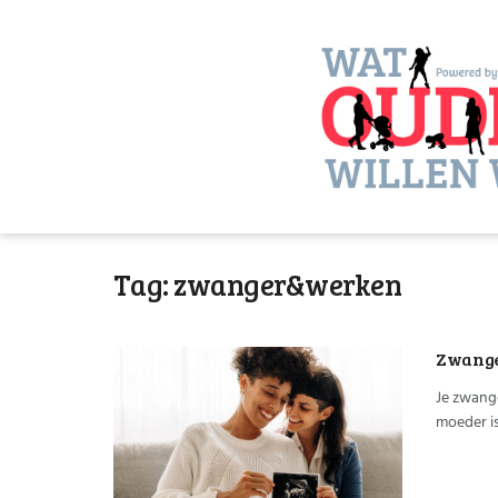
Tag:
zwanger&werken
Zwange
Je zwange
moeder is 