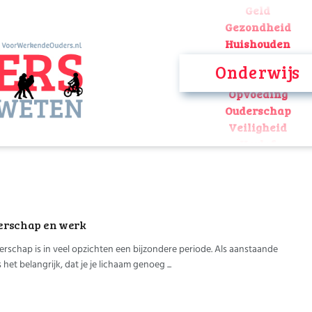
Geld
Gezondheid
Huishouden
Kinderopvang
Onderwijs
Onderwijs
Opvoeding
Ouderschap
Veiligheid
Verlof
Werk
Geld
Gezondheid
Huishouden
rschap en werk
Kinderopvang
Onderwijs
rschap is in veel opzichten een bijzondere periode. Als aanstaande
Opvoeding
het belangrijk, dat je je lichaam genoeg ...
Ouderschap
Veiligheid
Verlof