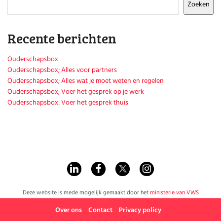
Huishouden
Zoeken
Kinderopvang
Onderwijs
Recente berichten
Opvoeding
Ouderschap
Veiligheid
Ouderschapsbox
Ouderschapsbox; Alles voor partners
Verlof
Ouderschapsbox; Alles wat je moet weten en regelen
Werk
Ouderschapsbox; Voer het gesprek op je werk
Ouderschapsbox: Voer het gesprek thuis
Deze website is mede mogelijk gemaakt door het
ministerie van VWS
Over ons
Contact
Privacy policy