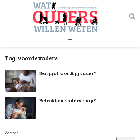
Geld
Tag:
voordevaders
Gezondheid
Huishouden
Ben jij of wordt jij vader?
Kinderopvang
Onderwijs
Onderwijs
Opvoeding
Ouderschap
Betrokken vaderschap?
Veiligheid
Verlof
Werk
Geld
Gezondheid
Zoeken