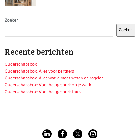
Huishouden
Kinderopvang
Onderwijs
Zoeken
Opvoeding
Ouderschap
Zoeken
Veiligheid
Verlof
Recente berichten
Werk
Ouderschapsbox
Ouderschapsbox; Alles voor partners
Ouderschapsbox; Alles wat je moet weten en regelen
Ouderschapsbox; Voer het gesprek op je werk
Ouderschapsbox: Voer het gesprek thuis