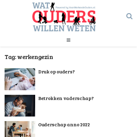
Geld
Tag:
werkengezin
Gezondheid
Huishouden
Druk op ouders?
Kinderopvang
Onderwijs
Onderwijs
Opvoeding
Ouderschap
Betrokken vaderschap?
Veiligheid
Verlof
Werk
Geld
Ouderschap anno 2022
Gezondheid