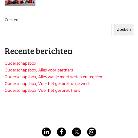
Huishouden
Kinderopvang
Onderwijs
Zoeken
Opvoeding
Ouderschap
Zoeken
Veiligheid
Verlof
Recente berichten
Werk
Ouderschapsbox
Ouderschapsbox; Alles voor partners
Ouderschapsbox; Alles wat je moet weten en regelen
Ouderschapsbox; Voer het gesprek op je werk
Ouderschapsbox: Voer het gesprek thuis