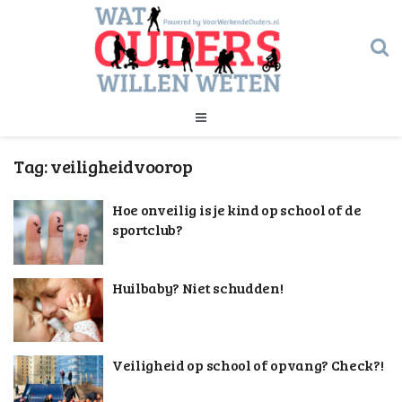
Geld
Tag:
veiligheidvoorop
Gezondheid
Huishouden
Hoe onveilig is je kind op school of de
Kinderopvang
Onderwijs
sportclub?
Onderwijs
Opvoeding
Ouderschap
Huilbaby? Niet schudden!
Veiligheid
Verlof
Werk
Geld
Veiligheid op school of opvang? Check?!
Gezondheid