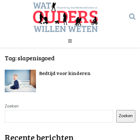
Geld
Tag:
slapenisgoed
Gezondheid
Huishouden
Bedtijd voor kinderen
Kinderopvang
Onderwijs
Onderwijs
Opvoeding
Ouderschap
Veiligheid
Zoeken
Verlof
Zoeken
Werk
Geld
Gezondheid
Recente berichten