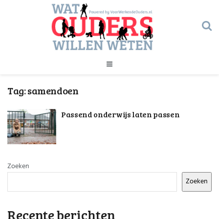
Geld
Tag:
samendoen
Gezondheid
Huishouden
Passend onderwijs laten passen
Kinderopvang
Onderwijs
Onderwijs
Opvoeding
Ouderschap
Veiligheid
Zoeken
Verlof
Zoeken
Werk
Geld
Gezondheid
Recente berichten