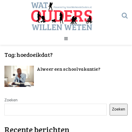
Geld
Tag:
hoedoeikdat?
Gezondheid
Huishouden
Alweer een schoolvakantie?
Kinderopvang
Onderwijs
Onderwijs
Opvoeding
Ouderschap
Veiligheid
Zoeken
Verlof
Zoeken
Werk
Geld
Gezondheid
Recente berichten