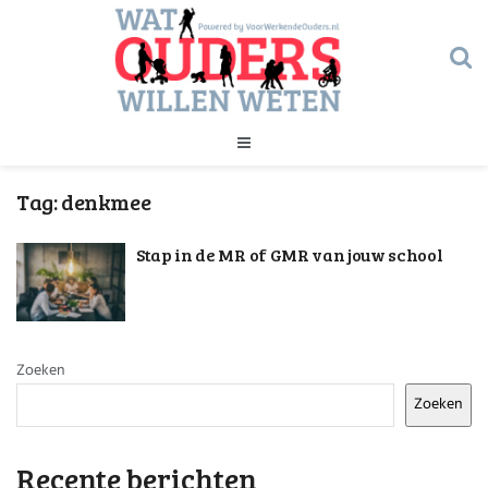
Geld
Tag:
denkmee
Gezondheid
Huishouden
Stap in de MR of GMR van jouw school
Kinderopvang
Onderwijs
Onderwijs
Opvoeding
Ouderschap
Veiligheid
Zoeken
Verlof
Zoeken
Werk
Geld
Gezondheid
Recente berichten