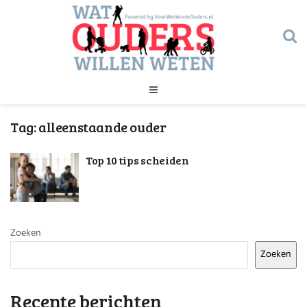
Geld
Tag:
alleenstaande ouder
Gezondheid
Huishouden
Top 10 tips scheiden
Kinderopvang
Onderwijs
Onderwijs
Opvoeding
Ouderschap
Veiligheid
Zoeken
Verlof
Zoeken
Werk
Geld
Gezondheid
Recente berichten