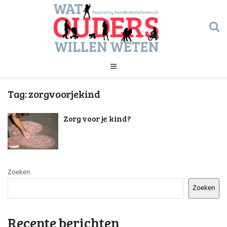
Geld
Tag:
zorgvoorjekind
Gezondheid
Huishouden
Zorg voor je kind?
Kinderopvang
Onderwijs
Onderwijs
Opvoeding
Ouderschap
Veiligheid
Zoeken
Verlof
Zoeken
Werk
Geld
Gezondheid
Recente berichten