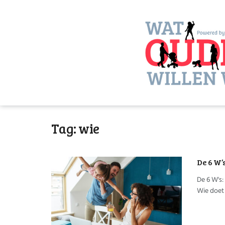
Tag:
wie
De 6 W
De 6 W's:
Wie doet 