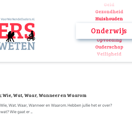
Geld
Gezondheid
Huishouden
Kinderopvang
Onderwijs
Onderwijs
Opvoeding
Ouderschap
Veiligheid
Verlof
Werk
Geld
Gezondheid
Huishouden
’s; Wie, Wat, Waar, Wanneer en Waarom
Kinderopvang
Onderwijs
 Wie, Wat. Waar, Wanneer en Waarom. Hebben jullie het er over?
Opvoeding
wat? Wie gaat er ...
Ouderschap
Veiligheid
Verlof