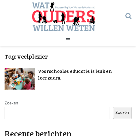
Geld
Tag:
veelplezier
Gezondheid
Huishouden
Voorschoolse educatie is leuk en
Kinderopvang
Onderwijs
leerzaam.
Onderwijs
Opvoeding
Ouderschap
Veiligheid
Zoeken
Verlof
Zoeken
Werk
Geld
Gezondheid
Recente berichten