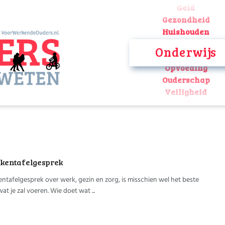
Geld
Gezondheid
Huishouden
Kinderopvang
Onderwijs
Onderwijs
Opvoeding
Ouderschap
Veiligheid
Verlof
Werk
Geld
Gezondheid
Huishouden
ukentafelgesprek
Kinderopvang
Onderwijs
ntafelgesprek over werk, gezin en zorg, is misschien wel het beste
Opvoeding
at je zal voeren. Wie doet wat ...
Ouderschap
Veiligheid
Verlof