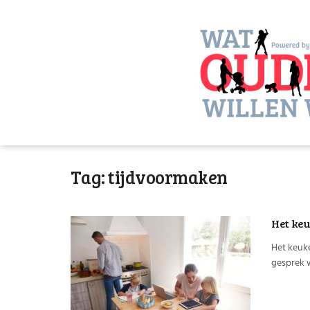
Tag:
tijdvoormaken
Het ke
Het keuke
gesprek w