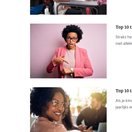
Top 10 t
Straks he
niet alléé
Top 10 
Als je ki
jaarlijks 