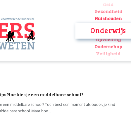
Geld
Gezondheid
Huishouden
Kinderopvang
Onderwijs
Onderwijs
Opvoeding
Ouderschap
Veiligheid
Verlof
Werk
Geld
Gezondheid
Huishouden
tips Hoe kies je een middelbare school?
Kinderopvang
Onderwijs
je een middelbare school? Toch best een moment als ouder, je kind
Opvoeding
iddelbare school. Maar hoe ...
Ouderschap
Veiligheid
Verlof