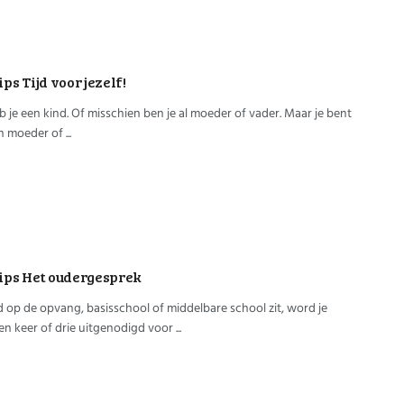
Werk
ips Tijd voor jezelf!
b je een kind. Of misschien ben je al moeder of vader. Maar je bent
n moeder of ...
tips Het oudergesprek
nd op de opvang, basisschool of middelbare school zit, word je
een keer of drie uitgenodigd voor ...