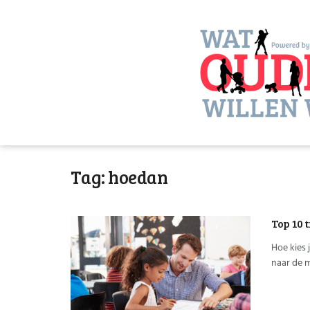
Tag:
hoedan
Top 10 
Hoe kies 
naar de m