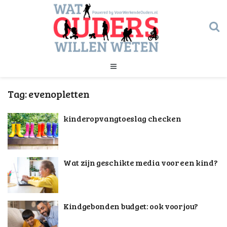
Geld
Tag:
evenopletten
Gezondheid
Huishouden
kinderopvangtoeslag checken
Kinderopvang
Onderwijs
Onderwijs
Opvoeding
Ouderschap
Wat zijn geschikte media voor een kind?
Veiligheid
Verlof
Werk
Geld
Kindgebonden budget: ook voor jou?
Gezondheid