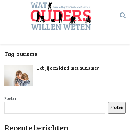
Geld
Tag:
autisme
Gezondheid
Huishouden
Heb jij een kind met autisme?
Kinderopvang
Onderwijs
Onderwijs
Opvoeding
Ouderschap
Veiligheid
Zoeken
Verlof
Zoeken
Werk
Geld
Gezondheid
Recente berichten