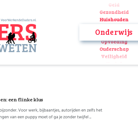
Geld
Gezondheid
Huishouden
Kinderopvang
Onderwijs
Onderwijs
Opvoeding
Ouderschap
Veiligheid
Verlof
Werk
Geld
Gezondheid
Huishouden
n: een flinke klus
Kinderopvang
Onderwijs
t bijzonder. Voor werk, bijbaantjes, autorijden en zelfs het
Opvoeding
gen van een puppy moet of ga je zonder twijfel ...
Ouderschap
Veiligheid
Verlof